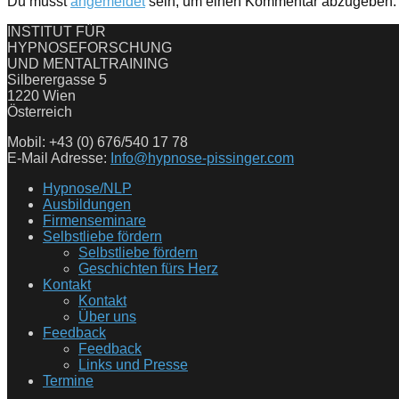
Du musst
angemeldet
sein, um einen Kommentar abzugeben.
INSTITUT FÜR
HYPNOSEFORSCHUNG
UND MENTALTRAINING
Silberergasse 5
1220 Wien
Österreich
Mobil: +43 (0) 676/540 17 78
E-Mail Adresse:
Info@hypnose-pissinger.com
Hypnose/NLP
Ausbildungen
Firmenseminare
Selbstliebe fördern
Selbstliebe fördern
Geschichten fürs Herz
Kontakt
Kontakt
Über uns
Feedback
Feedback
Links und Presse
Termine