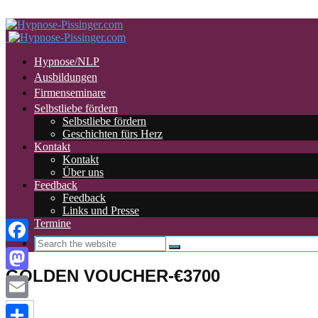
Fragen? +43 (0) 676/540 17 78 - E-Mail: Info@hypnose-pissinger.c
Hypnose/NLP
Ausbildungen
Firmenseminare
Selbstliebe fördern
Selbstliebe fördern
Geschichten fürs Herz
Kontakt
Kontakt
Über uns
Feedback
Feedback
Links und Presse
Termine
Facebook
GOLDEN VOUCHER-€3700
Mastodon
Email